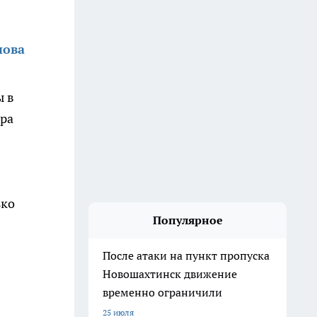
нова
ы в
ора
ько
Популярное
После атаки на пункт пропуска
Новошахтинск движение
временно ограничили
25 июля