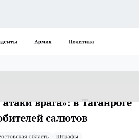
иденты
Армия
Политика
 атаки врага»: в Таганроге
юбителей салютов
Ростовская область
Штрафы