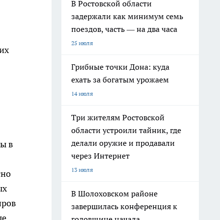
В Ростовской области
задержали как минимум семь
поездов, часть — на два часа
25 июля
их
Грибные точки Дона: куда
ехать за богатым урожаем
14 июля
Три жителям Ростовской
области устроили тайник, где
делали оружие и продавали
ы в
через Интернет
13 июля
сно
ых
В Шолоховском районе
иров
завершилась конференция к
ые
годовщине начала