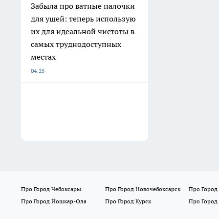
Забыла про ватные палочки
для ушей: теперь использую
их для идеальной чистоты в
самых труднодоступных
местах
04:25
Про Город Чебоксары
Про Город Новочебоксарск
Про Город
Про Город Йошкар-Ола
Про Город Курск
Про Город