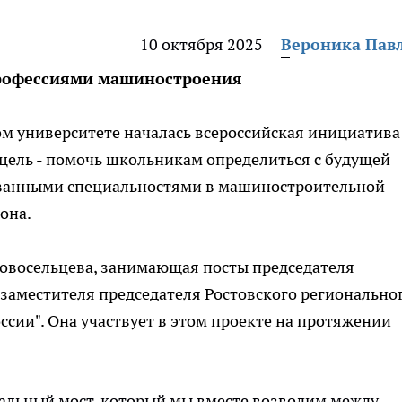
10 октября 2025
Вероника Пав
профессиями машиностроения
м университете началась всероссийская инициатива
ё цель - помочь школьникам определиться с будущей
ованными специальностями в машиностроительной
она.
овосельцева, занимающая посты председателя
заместителя председателя Ростовского регионально
сии". Она участвует в этом проекте на протяжении
икальный мост, который мы вместе возводим между