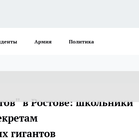
иденты
Армия
Политика
тов" в Ростове: школьники
екретам
х гигантов