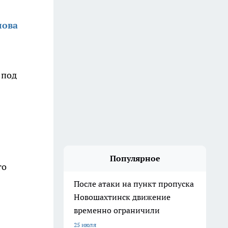
лова
 под
Популярное
го
После атаки на пункт пропуска
Новошахтинск движение
временно ограничили
25 июля