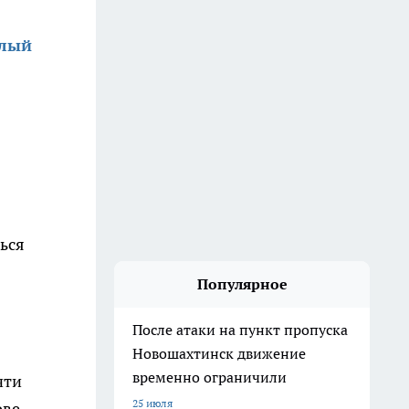
алый
ься
Популярное
После атаки на пункт пропуска
Новошахтинск движение
временно ограничили
чти
25 июля
ове