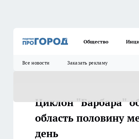
Общество
Инц
Все новости
Заказать рекламу
Циклон "Барбара" о
область половину м
день