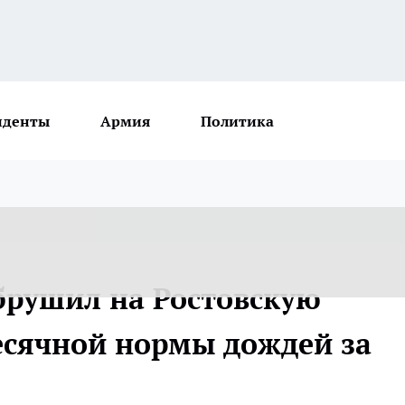
иденты
Армия
Политика
брушил на Ростовскую
есячной нормы дождей за