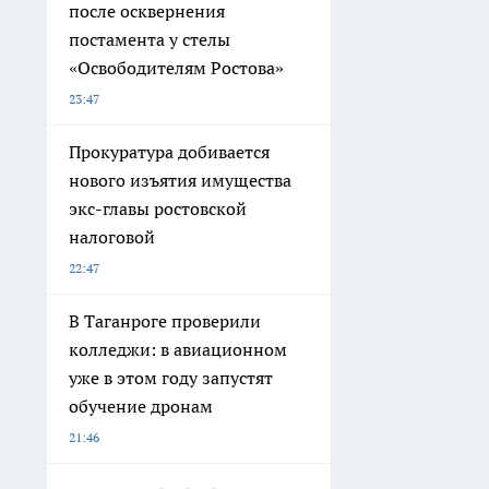
23:47
Прокуратура добивается
нового изъятия имущества
экс-главы ростовской
налоговой
22:47
В Таганроге проверили
колледжи: в авиационном
уже в этом году запустят
обучение дронам
21:46
Индийских воробьёв в
Ростовской области приняли
за обычных почти 25 лет
18:45