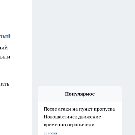
алый
ний
были
чить
Популярное
После атаки на пункт пропуска
Новошахтинск движение
временно ограничили
25 июля