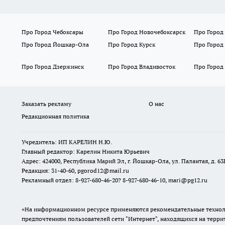
Про Город Чебоксары
Про Город Новочебоксарск
Про Город
Про Город Йошкар-Ола
Про Город Курск
Про Город
Про Город Дзержинск
Про Город Владивосток
Про Город
Заказать рекламу
О нас
Редакционная политика
Учредитель: ИП КАРЕЛИН Н.Ю.
Главный редактор: Карелин Никита Юрьевич
Адрес: 424000, Республика Марий Эл, г. Йошкар-Ола, ул. Палантая, д. 63
Редакция: 31-40-60, pgorod12@mail.ru
Рекламный отдел: 8-927-680-46-20? 8-927-680-46-10, mari@pg12.ru
«На информационном ресурсе применяются рекомендательные техноло
предпочтениям пользователей сети "Интернет", находящихся на терр