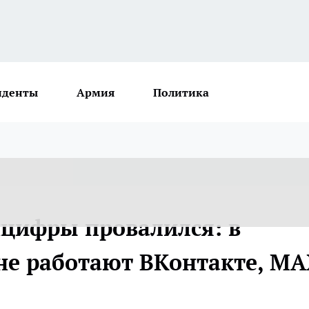
иденты
Армия
Политика
цифры провалился: в
 не работают ВКонтакте, M