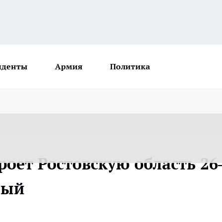
иденты
Армия
Политика
оет Ростовскую область 26
бый