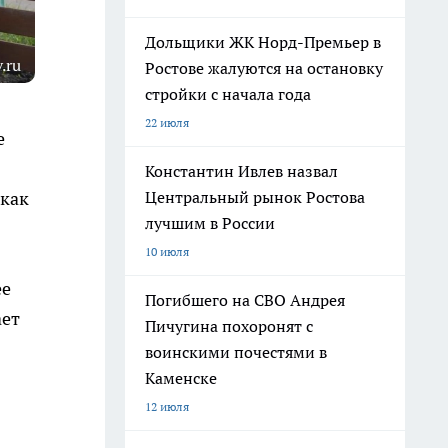
Дольщики ЖК Норд-Премьер в
.ru
Ростове жалуются на остановку
стройки с начала года
22 июля
е
Константин Ивлев назвал
Центральный рынок Ростова
 как
лучшим в России
10 июля
ее
Погибшего на СВО Андрея
ает
Пичугина похоронят с
воинскими почестями в
Каменске
12 июля