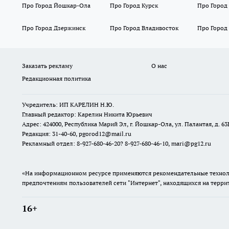
Про Город Йошкар-Ола
Про Город Курск
Про Город
Про Город Дзержинск
Про Город Владивосток
Про Город
Заказать рекламу
О нас
Редакционная политика
Учредитель: ИП КАРЕЛИН Н.Ю.
Главный редактор: Карелин Никита Юрьевич
Адрес: 424000, Республика Марий Эл, г. Йошкар-Ола, ул. Палантая, д. 63
Редакция: 31-40-60, pgorod12@mail.ru
Рекламный отдел: 8-927-680-46-20? 8-927-680-46-10, mari@pg12.ru
«На информационном ресурсе применяются рекомендательные техноло
предпочтениям пользователей сети "Интернет", находящихся на терр
16+