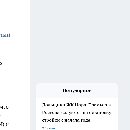
алый
е
Популярное
Дольщики ЖК Норд-Премьер в
я, о
Ростове жалуются на остановку
е
стройки с начала года
И) и
22 июля