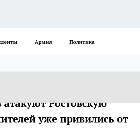
иденты
Армия
Политика
в атакуют Ростовскую
жителей уже привились от