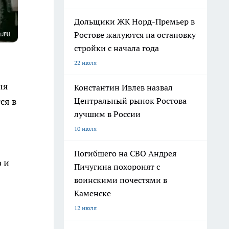
Дольщики ЖК Норд-Премьер в
.ru
Ростове жалуются на остановку
стройки с начала года
22 июля
ля
Константин Ивлев назвал
Центральный рынок Ростова
ся в
лучшим в России
10 июля
Погибшего на СВО Андрея
 и
Пичугина похоронят с
воинскими почестями в
Каменске
12 июля