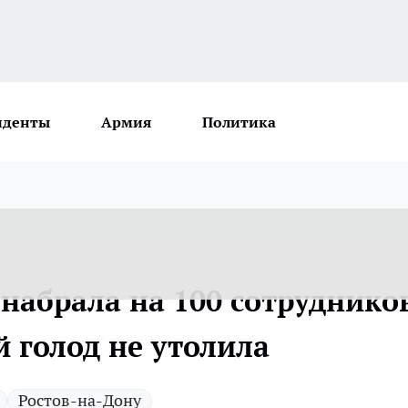
иденты
Армия
Политика
набрала на 100 сотруднико
 голод не утолила
Ростов-на-Дону