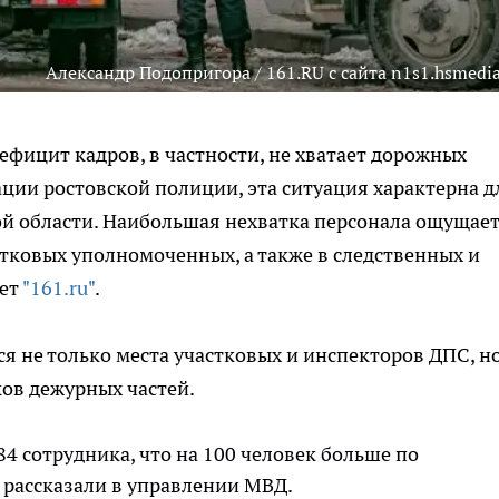
Александр Подопригора / 161.RU с сайта n1s1.hsmedia
фицит кадров, в частности, не хватает дорожных
ции ростовской полиции, эта ситуация характерна д
й области. Наибольшая нехватка персонала ощущает
стковых уполномоченных, а также в следственных и
шет
"161.ru"
.
я не только места участковых и инспекторов ДПС, но
ков дежурных частей.
84 сотрудника, что на 100 человек больше по
 рассказали в управлении МВД.