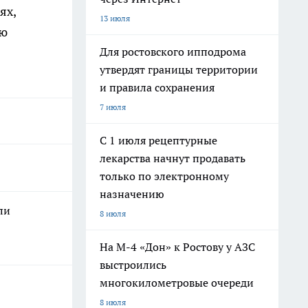
ях,
13 июля
ью
Для ростовского ипподрома
утвердят границы территории
и правила сохранения
7 июля
С 1 июля рецептурные
лекарства начнут продавать
только по электронному
назначению
ли
8 июля
На М-4 «Дон» к Ростову у АЗС
выстроились
многокилометровые очереди
8 июля