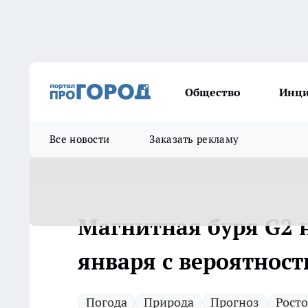
Общество
Инц
Все новости
Заказать рекламу
Магнитная буря G2 н
января с вероятнос
Погода
Природа
Прогноз
Росто