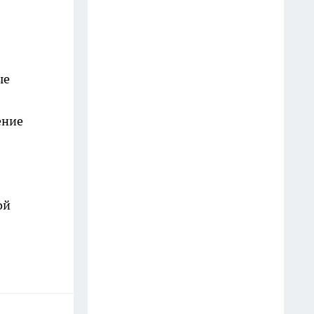
назначению
8 июля
В Таганрог в этом году
ые
прибудут только два круизных
теплохода
ение
9 июля
На М-4 «Дон» к Ростову у АЗС
выстроились
многокилометровые очереди
ой
8 июля
В Шолоховском районе
завершилась конференция к
годовщине начала
Сталинградской битвы