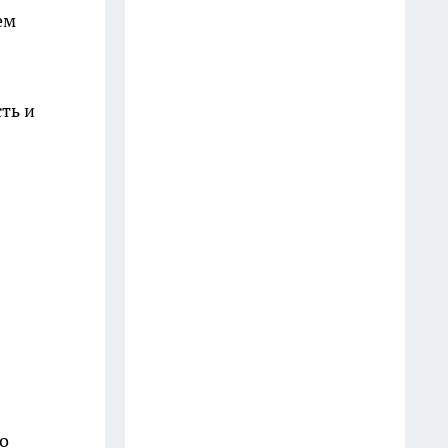
В Ростовской области
ем
задержали как минимум семь
поездов, часть — на два часа
25 июля
ть и
Грибные точки Дона: куда
ехать за богатым урожаем
14 июля
Три жителям Ростовской
области устроили тайник, где
делали оружие и продавали
через Интернет
13 июля
С 1 июля рецептурные
лекарства начнут продавать
До
только по электронному