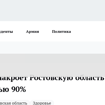
иденты
Армия
Политика
акроет Ростовскую область
тью 90%
вская область
Здоровье