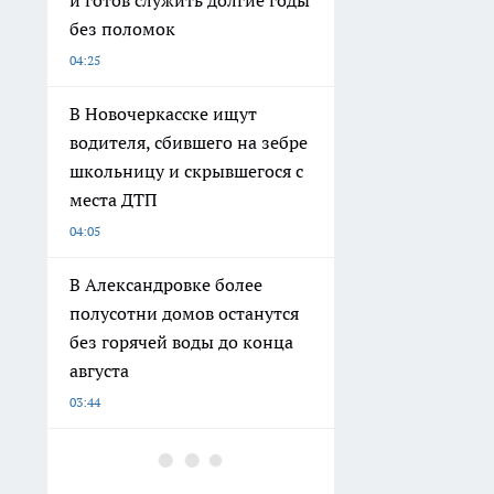
и готов служить долгие годы
без поломок
04:25
В Новочеркасске ищут
водителя, сбившего на зебре
школьницу и скрывшегося с
места ДТП
04:05
В Александровке более
полусотни домов останутся
без горячей воды до конца
августа
03:44
Печальная участь в любви: 5
знаков зодиака, от которых