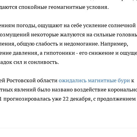
идаются спокойные геомагнитные условия.
ениям погоды, ощущают на себе усиление солнечной
возмущений некоторые жалуются на сильные головн
вления, общую слабость и недомогание. Например,
ние давления, а гипотоники - его снижение и ощущ
падок сил и сонливость.
ей Ростовской области
ожидались магнитные бури
к
итных явлений было названо воздействие корональн
1 прогнозировалась уже 22 декабря, с продолжением