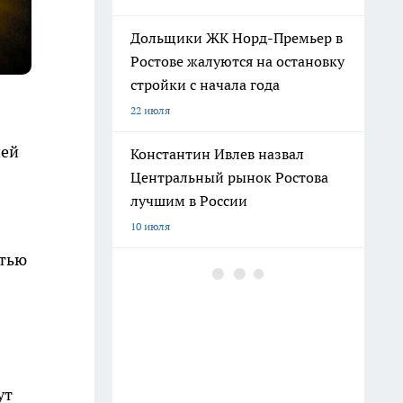
Дольщики ЖК Норд-Премьер в
Ростове жалуются на остановку
стройки с начала года
22 июля
ией
Константин Ивлев назвал
Центральный рынок Ростова
лучшим в России
10 июля
стью
Погибшего на СВО Андрея
Пичугина похоронят с
воинскими почестями в
Каменске
12 июля
ут