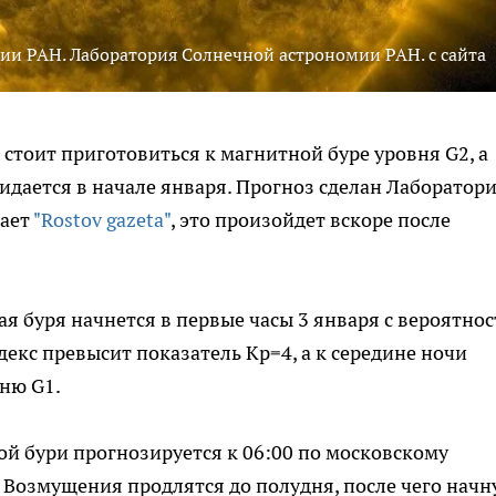
ии РАН. Лаборатория Солнечной астрономии РАН. с сайта
стоит приготовиться к магнитной буре уровня G2, а
идается в начале января. Прогноз сделан Лаборатор
щает
"Rostov gazeta"
, это произойдет вскоре после
я буря начнется в первые часы 3 января с вероятно
екс превысит показатель Kp=4, а к середине ночи
вню G1.
й бури прогнозируется к 06:00 по московскому
. Возмущения продлятся до полудня, после чего начн