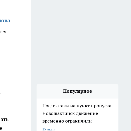
нова
тся
Популярное
о
После атаки на пункт пропуска
Новошахтинск движение
вать
временно ограничили
е
25 июля