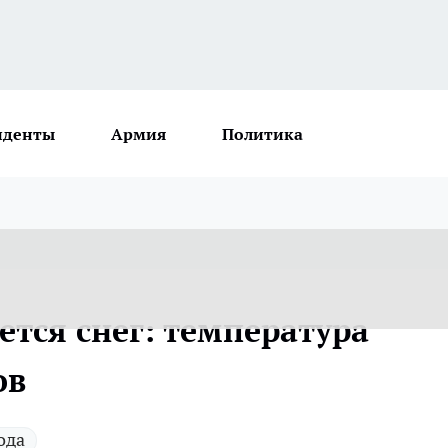
иденты
Армия
Политика
ется снег: температура
ов
ода