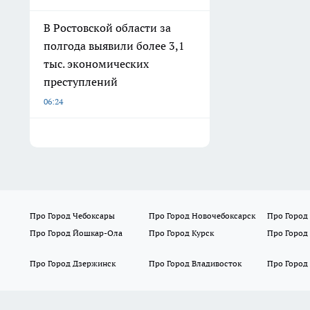
В Ростовской области за
полгода выявили более 3,1
тыс. экономических
преступлений
06:24
Про Город Чебоксары
Про Город Новочебоксарск
Про Город
Про Город Йошкар-Ола
Про Город Курск
Про Город
Про Город Дзержинск
Про Город Владивосток
Про Город