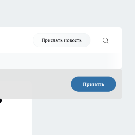
Прислать новость
Принять
о