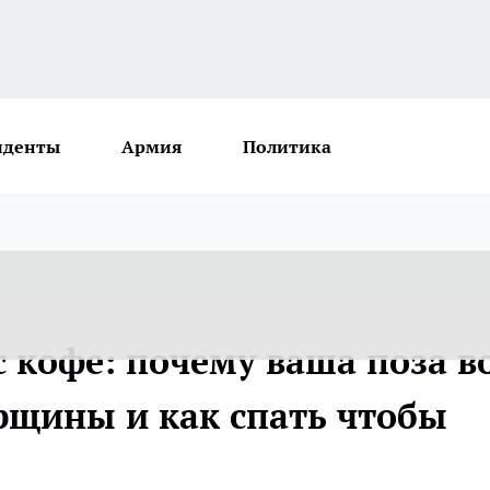
иденты
Армия
Политика
с кофе: почему ваша поза в
рщины и как спать чтобы