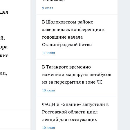
9 июля
тдел
В Шолоховском районе
завершилась конференция к
годовщине начала
й,
Сталинградской битвы
ора
11 июля
ткие
В Таганроге временно
ии,
изменили маршруты автобусов
из за перекрытия в зоне ЧС
10 июля
ФАДН и «Знание» запустили в
Ростовской области цикл
лекций для госслужащих
10 июля