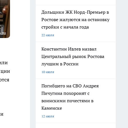
Дольщики ЖК Норд-Премьер в
Ростове жалуются на остановку
стройки с начала года
.ru
22 июля
Константин Ивлев назвал
Центральный рынок Ростова
или
лучшим в России
яции
10 июля
ются
Погибшего на СВО Андрея
Пичугина похоронят с
воинскими почестями в
Каменске
ми
12 июля