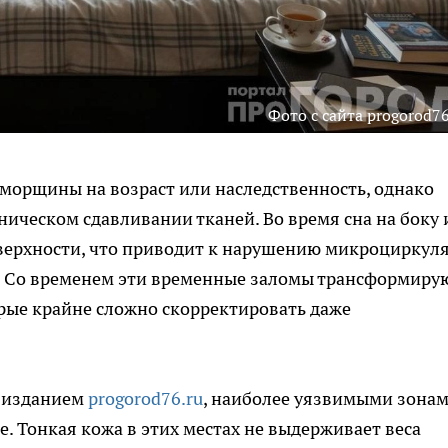
Фото с сайта progorod76
морщины на возраст или наследственность, однако
ническом сдавливании тканей. Во время сна на боку 
верхности, что приводит к нарушению микроциркул
. Со временем эти временные заломы трансформиру
рые крайне сложно скорректировать даже
 изданием
progorod76.ru
, наиболее уязвимыми зона
е. Тонкая кожа в этих местах не выдерживает веса