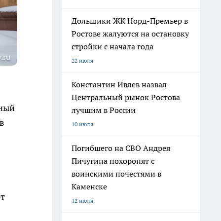
Дольщики ЖК Норд-Премьер в
Ростове жалуются на остановку
стройки с начала года
.ru
22 июля
Константин Ивлев назвал
Центральный рынок Ростова
ьный
лучшим в России
в
10 июля
Погибшего на СВО Андрея
Пичугина похоронят с
воинскими почестями в
Каменске
ют
12 июля