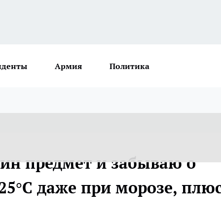
иденты
Армия
Политика
дин предмет и забываю о
+25°C даже при морозе, плю