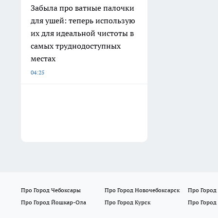
Забыла про ватные палочки
для ушей: теперь использую
их для идеальной чистоты в
самых труднодоступных
местах
04:25
Про Город Чебоксары
Про Город Новочебоксарск
Про Город
Про Город Йошкар-Ола
Про Город Курск
Про Город