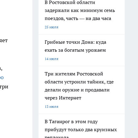
В Ростовской области
задержали как минимум семь
поездов, часть — на два часа
25 июля
яет
Грибные точки Дона: куда
ехать за богатым урожаем
14 июля
,
Три жителям Ростовской
ро
области устроили тайник, где
три
делали оружие и продавали
через Интернет
13 июля
В Таганрог в этом году
прибудут только два круизных
теплохода