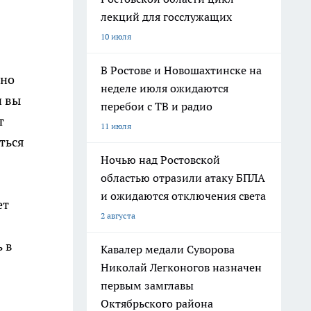
лекций для госслужащих
10 июля
В Ростове и Новошахтинске на
жно
неделе июля ожидаются
и вы
перебои с ТВ и радио
т
11 июля
ться
Ночью над Ростовской
областью отразили атаку БПЛА
и ожидаются отключения света
ет
2 августа
 в
Кавалер медали Суворова
Николай Легконогов назначен
первым замглавы
Октябрьского района