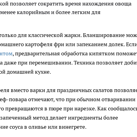
кой позволяет сократить время нахождения овоща
о менее калорийным и более легким для
 только для классической жарки. Бланширование мо
омашнего картофеля фри или запеканием долек. Есл
ентом
, предварительная обработка кипятком поможе
а даже при перемешивании. Техника позволяет доби
ой домашней кухне.
феля вместо варки для праздничных салатов позволя
Шеф-повара отмечают, что при обычном отваривании
о превращаются в пюре при нарезке. Как сообщалось
, запеченный метод делает ингредиенты более
е соуса в оливье или винегрете.