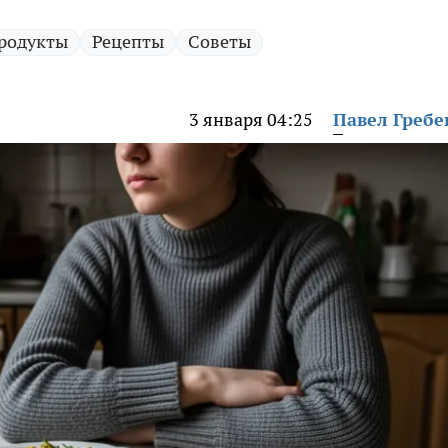
родукты
Рецепты
Советы
3 января 04:25
Павел Греб