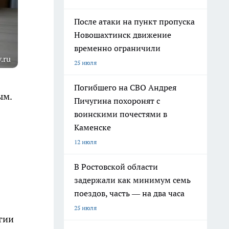
После атаки на пункт пропуска
Новошахтинск движение
временно ограничили
.ru
25 июля
Погибшего на СВО Андрея
ым.
Пичугина похоронят с
воинскими почестями в
Каменске
12 июля
В Ростовской области
задержали как минимум семь
поездов, часть — на два часа
25 июля
гии