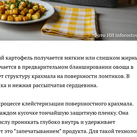
Фото ИИ inforostov
ный картофель получается мягким или слишком жирн
чается в предварительном бланшировании овоща в
т структуру крахмала на поверхности ломтиков. В
чка и нежная рассыпчатая сердцевина.
процессе клейстеризации поверхностного крахмала.
 каждом кусочке тончайшую защитную пленку. Она
маслу проникать глубоко внутрь и удерживает
т это "запечатыванием" продукта. Для такой техноло