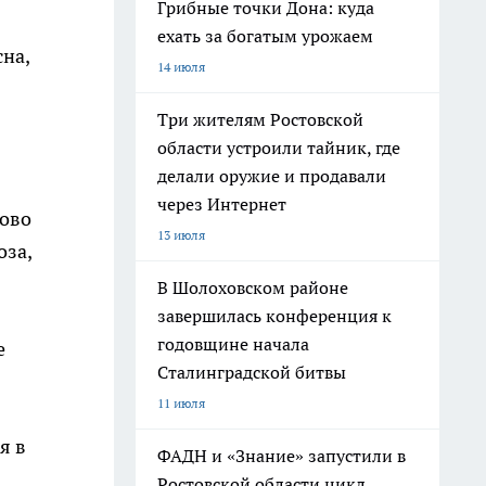
Грибные точки Дона: куда
ехать за богатым урожаем
на,
14 июля
Три жителям Ростовской
области устроили тайник, где
делали оружие и продавали
через Интернет
лово
13 июля
оза,
В Шолоховском районе
завершилась конференция к
годовщине начала
е
Сталинградской битвы
11 июля
я в
ФАДН и «Знание» запустили в
Ростовской области цикл