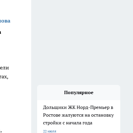
лова
а
тели
ах,
Популярное
Дольщики ЖК Норд-Премьер в
Ростове жалуются на остановку
стройки с начала года
,
22 июля