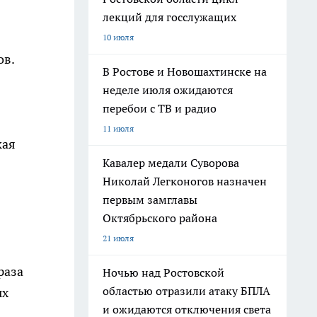
лекций для госслужащих
10 июля
ов.
В Ростове и Новошахтинске на
неделе июля ожидаются
перебои с ТВ и радио
11 июля
кая
Кавалер медали Суворова
Николай Легконогов назначен
первым замглавы
Октябрьского района
21 июля
раза
Ночью над Ростовской
областью отразили атаку БПЛА
ых
и ожидаются отключения света