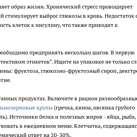
ияет образ жизни. Хронический стресс провоцирует
й стимулирует выброс глюкозы в кровь. Недостаток с
ость клеток к инсулину, что также приводит к
еобходимо предпринять несколько шагов. В первую
тективом этикеток". Ищите на упаковке не только с
нимы: фруктоза, глюкозно-фруктозный сироп, декстр
угие.
танных продуктах. Включите в рацион разнообразны
льнозерновые крупы
(гречка, киноа, овсянка грубого
ль). Источники белка и полезных жиров - яйца, рыба,
ствовать в ежедневном меню. Клетчатка, содержащаяс
емический ответ на 20-30%.